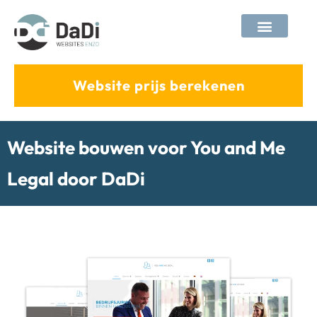
tips & tricks
Website prijs berekenen
Website bouwen voor You and Me
Legal door DaDi