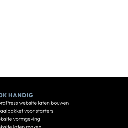
OK HANDIG
rdPress website laten bouwen
taalpakket voor starters
bsite vormgeving
bsite laten maken