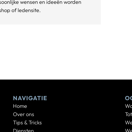
ersoonlijke wensen en ideeën worden
hop of ledensite.
NAVIGATIE
O
Home
Wo
Over ons
To
Tips & Tricks
We
Diensten
We