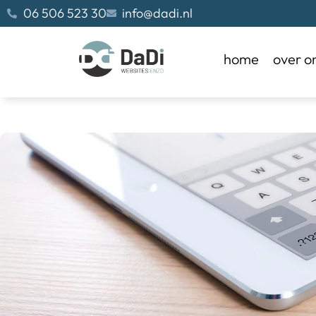
06 506 523 30
info@dadi.nl
home
over o